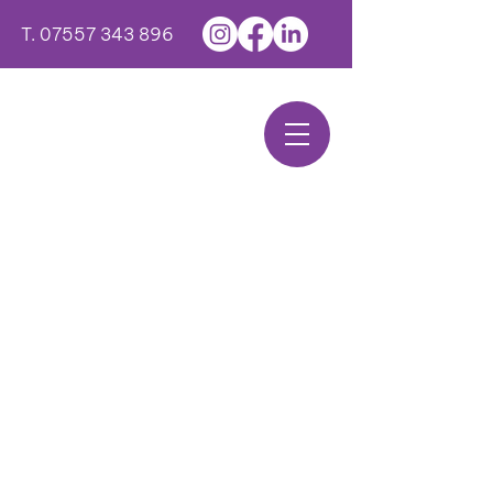
T.
07557 343 896